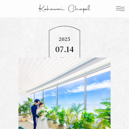
2025
07.14
Mon