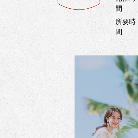
間
所要時
間