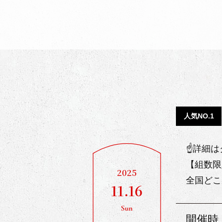
人気NO.1
☝詳細は
【組数限
2025
全国どこ
11.16
Sun
開催時