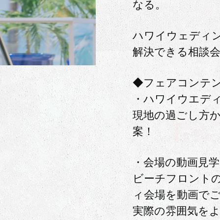
なる。
ハワイウェディ
解決できる相談
◆フェアコンテ
・ハワイウエデ
現地の過ごし方
案！
・会場の動画見学
ビーチフロント
ィ会場を動画で
実際の雰囲気を