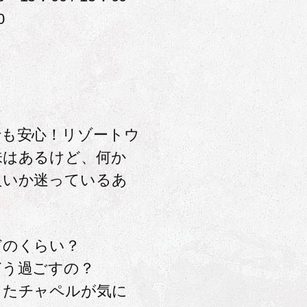
0
でも安心！リゾートウ
味はあるけど、何か
良いか迷っているあ
。
どのくらい？
どう過ごすの？
したチャペルが気に