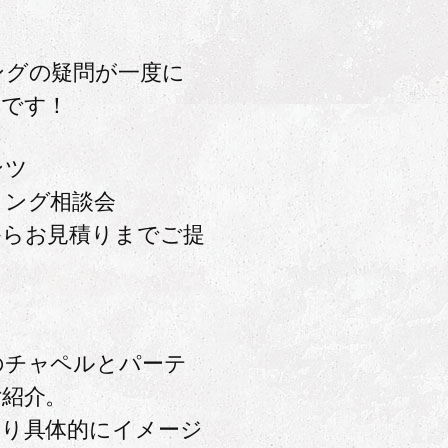
ングの疑問が一度に
会です！
ンツ
ィング相談会
からお見積りまでご提
のチャペルとパーテ
ご紹介。
より具体的にイメージ