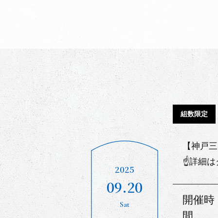
組数限定
【神戸三
☝詳細は
2025
09.20
開催時
Sat
間