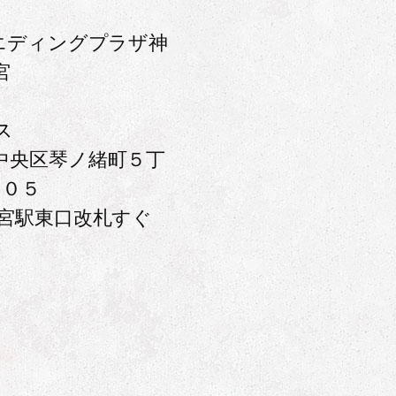
ウエディングプラザ神
宮
ス
中央区琴ノ緒町５丁
３０５
ノ宮駅東口改札すぐ