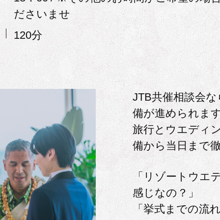
ださいませ
120分
JTB共催相談会
備が進められま
旅行とウエディ
備から当日まで
「リゾートウエ
感じなの？」
「挙式までの流