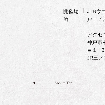
開催場
JTB
所
戸三ノ
アクセ
神戸市
目１−
JR三
Back to Top