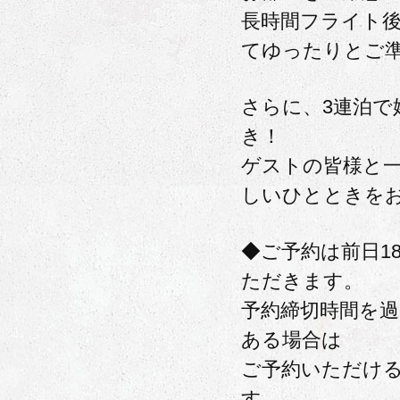
長時間フライト
てゆったりとご
さらに、3連泊で
き！
ゲストの皆様と
しいひとときを
◆ご予約は前日1
ただきます。
予約締切時間を
ある場合は
ご予約いただけ
す。