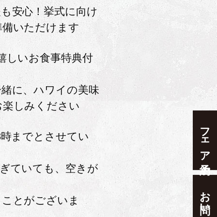
後も安心！挙式に向け
準備いただけます
嬉しいお食事特典付
一緒に、ハワイの美味
お楽しみください
フェア予約
8時までとさせてい
過ぎていても、空きが
お問い合わせ
ることがございま