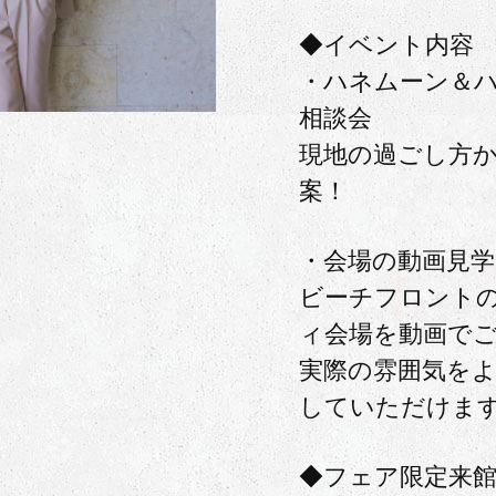
◆イベント内容
・ハネムーン＆
相談会
現地の過ごし方
案！
・会場の動画見学
ビーチフロント
ィ会場を動画で
実際の雰囲気を
していただけま
◆フェア限定来