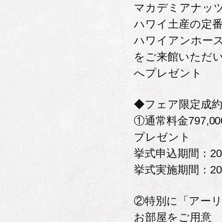
マカデミアナッ
ハワイ土産の定
ハワイアンホー
をご来館いただ
へプレゼント
◆フェア限定成
①通常料金797,0
プレゼント
挙式申込期間：20
挙式実施期間：20
②特別に「アー
お部屋をご用意