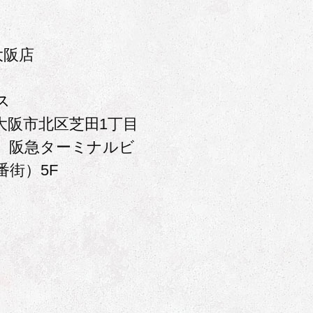
大阪店
ス
大阪市北区芝田1丁目
号 阪急ターミナルビ
番街）5F