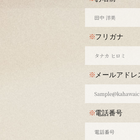
※
フリガナ
※
メールアドレ
※
電話番号