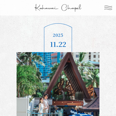
2025
11.22
Sat